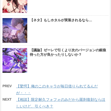
【ネタ】もしホタルが実装されるなら…
【議論】ゼーレで引くより次のバージョンの銀狼
待った方が良かったりしないか？
PREV
【驚愕】俺のこのキャラが毎日借りられてるんだ
が・・・
NEXT
【相談】限定耐久フォフォのみだから羅刹復刻ならほ
しいけど、引くべき？