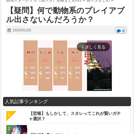
崩壊スターレイル（崩スタ）攻略まとめGS
>
崩スタまとめ
>
【疑問】何で動物系のプレイアブ
ル出さないんだろうか？
2024/01/20
0
詳しく見る
arrow_forward_ios
人気記事ランキング
M
【悲報】もしかして、スタレってこれが賢いガチ
u
ャ選択？
t
e