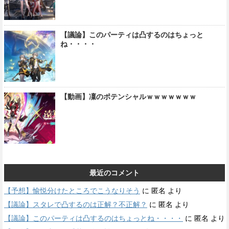
【議論】このパーティは凸するのはちょっと
ね・・・・
【動画】凜のポテンシャルｗｗｗｗｗｗｗ
最近のコメント
【予想】愉悦分けたところでこうなりそう
に
匿名
より
【議論】スタレで凸するのは正解？不正解？
に
匿名
より
【議論】このパーティは凸するのはちょっとね・・・・
に
匿名
より