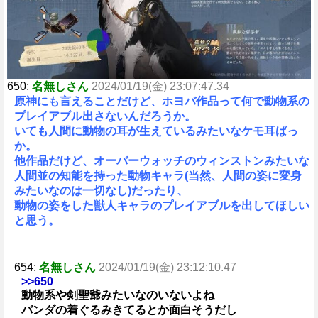
650:
名無しさん
2024/01/19(金) 23:07:47.34
原神にも言えることだけど、ホヨバ作品って何で動物系の
プレイアブル出さないんだろうか。
いても人間に動物の耳が生えているみたいなケモ耳ばっ
か。
他作品だけど、オーバーウォッチのウィンストンみたいな
人間並の知能を持った動物キャラ(当然、人間の姿に変身
みたいなのは一切なし)だったり、
動物の姿をした獣人キャラのプレイアブルを出してほしい
と思う。
654:
名無しさん
2024/01/19(金) 23:12:10.47
>>650
動物系や剣聖爺みたいなのいないよね
バンダの着ぐるみきてるとか面白そうだし