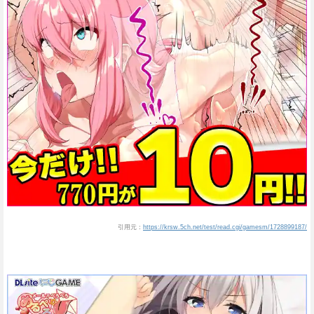
引用元：
https://krsw.5ch.net/test/read.cgi/gamesm/1728899187/