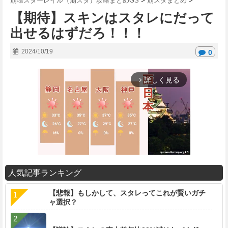
崩壊スターレイル（崩スタ）攻略まとめGS
>
崩スタまとめ
>
【期待】スキンはスタレにだって
出せるはずだろ！！！
2024/10/19
0
詳しく見る
arrow_forward_ios
人気記事ランキング
M
【悲報】もしかして、スタレってこれが賢いガチ
u
ャ選択？
t
e