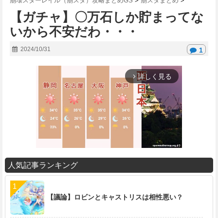
崩壊スターレイル（崩スタ）攻略まとめGS
>
崩スタまとめ
>
【ガチャ】〇万石しか貯まってな
いから不安だわ・・・
2024/10/31
1
詳しく見る
arrow_forward_ios
人気記事ランキング
M
u
t
【議論】ロビンとキャストリスは相性悪い？
e