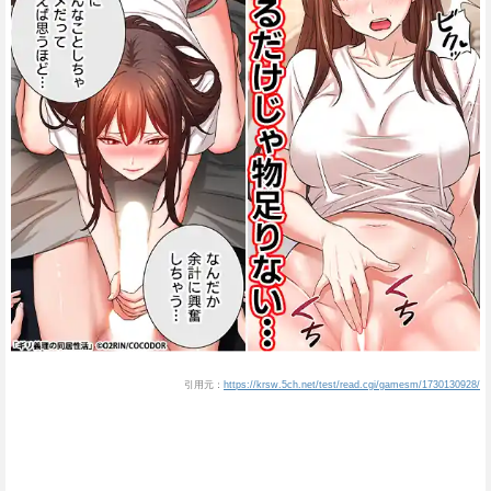
引用元：
https://krsw.5ch.net/test/read.cgi/gamesm/1730130928/