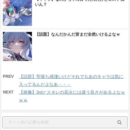
いん？
【話題】なんだかんだ皆まだ全然いけるよなｗ
PREV
【話題】型落ち感凄いけどそれでもあのキャラは気に
入ってるんだよなあ・・・
NEXT
【画像】3rdとスタレの花火には違う良さがあるよなｗ
ｗｗ