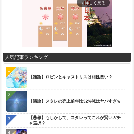
詳しく見る
arrow_forward_ios
人気記事ランキング
M
u
t
【議論】ロビンとキャストリスは相性悪い？
e
【議論】スタレの売上前年比32%減はヤバすぎｗ
【悲報】もしかして、スタレってこれが賢いガチ
ャ選択？