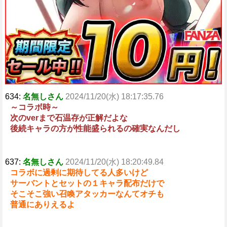
634:
名無しさん
2024/11/20(水) 18:17:35.76
～コラボ時～
次のverまで石温存が正解だよな
後続キャラの方が性能盛られるの確実なんだし
637:
名無しさん
2024/11/20(水) 18:20:49.84
コラボに過剰に期待してる人多いけど
サーバントとセットの１キャラ配布だけで
そこそこ強い召喚アタッカーなんてオチも
普通にありえるよ