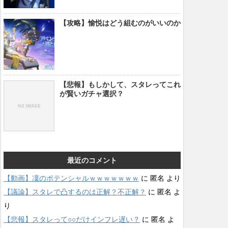
【攻略】愉悦はどう組むのがいいのか
【悲報】もしかして、スタレってこれ
が賢いガチャ選択？
最近のコメント
【動画】凜のポテンシャルｗｗｗｗｗｗｗ
に
匿名
より
【議論】スタレで凸するのは正解？不正解？
に
匿名
よ
り
【悲報】スタレって○○だけインフレ遅い？
に
匿名
よ