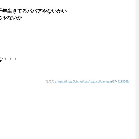
千年生きてるババアやないかい
じゃないか
な・・・
引用元：
https://krsw.5ch.net/test/read.cgi/gamesm/1744183096/