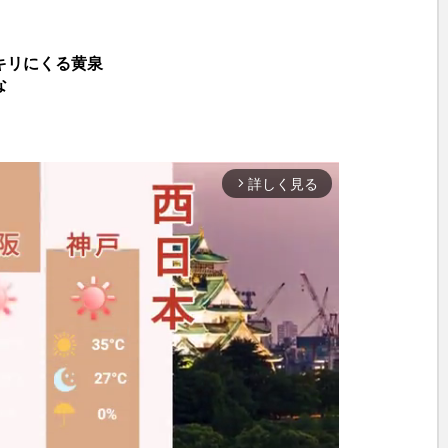
キリにくる黄泉
な
詳しく見る
arrow_forward_ios