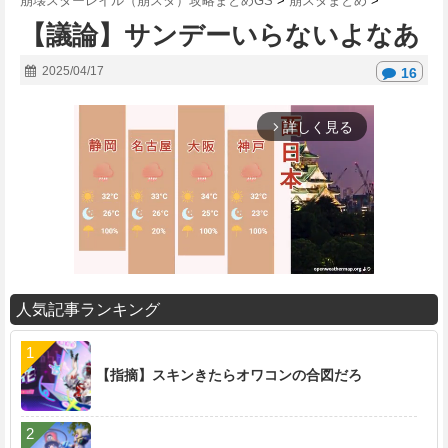
崩壊スターレイル（崩スタ）攻略まとめGS
>
崩スタまとめ
>
【議論】サンデーいらないよなあ
2025/04/17
16
詳しく見る
arrow_forward_ios
人気記事ランキング
M
u
t
【指摘】スキンきたらオワコンの合図だろ
e