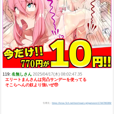
119:
名無しさん
2025/04/17(木) 08:02:47.35
エリートまんさんは完凸サンデーを使ってる
そこらへんの奴より強いぜ🥺
引用元：
https://krsw.5ch.net/test/read.cgi/gamesm/1744786389/