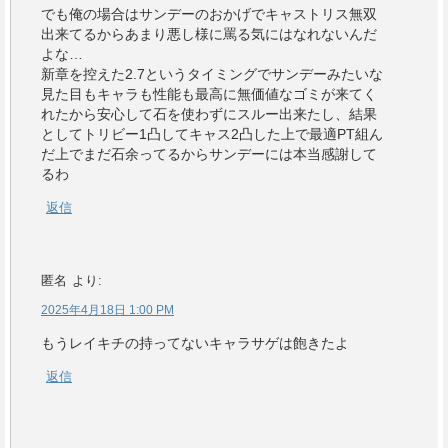
でも俺の場合はサンデーのおかげでキャストリス無双
出来てるからあまり悪し様に罵る気にはなれないんだ
よな…
新章を控えた2.7というタイミングでサンデーみたいな
見た目もキャラも性能も最高に無価値なゴミが来てく
れたから安心して石を使わずにスルー出来たし、結果
としてトリビー1凸してキャス2凸した上で最適PT組ん
だ上でまだ石余ってるからサンデーには本当感謝して
るわ
返信
匿名
より:
2025年4月18日 1:00 PM
もうレイキチの持ってないキャラサゲは飽きたよ
返信