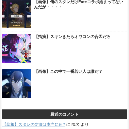
【画像】俺のスタレだけFateコラボ始まってない
んだが・・・・
【指摘】スキンきたらオワコンの合図だろ
【画像】この中で一番若い人は誰だ？
最近のコメント
【悲報】スタレの防御は本当に何?
に
匿名
より