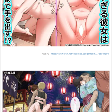
引用元：
https://krsw.5ch.net/test/read.cgi/gamesm/1768544194/