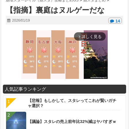
崩壊スターレイル（崩スタ）攻略まとめGS
>
崩スタまとめ
>
【指摘】裏庭はヌルゲーだな
2026/01/19
14
詳しく見る
arrow_forward_ios
人気記事ランキング
M
【悲報】もしかして、スタレってこれが賢いガチ
u
ャ選択？
t
e
【議論】スタレの売上前年比32%減はヤバすぎｗ