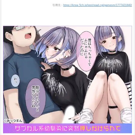
引用元：
https://krsw.5ch.io/test/read.cgi/gamesm/1777421840/