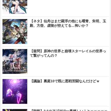
【ネタ】仙舟はまだ羅浮の他にも曜青、朱明、玉
殿、方壺、虚陵が控えてる…怖いか？
【疑問】原神の世界と崩壊スターレイルの世界っ
て繋がってんの？
【議論】裏庭10で既に悪戦苦闘なんだけどｗ