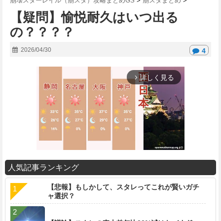
崩壊スターレイル（崩スタ）攻略まとめGS
>
崩スタまとめ
>
【疑問】愉悦耐久はいつ出る
の？？？？
2026/04/30
4
詳しく見る
arrow_forward_ios
人気記事ランキング
M
【悲報】もしかして、スタレってこれが賢いガチ
u
ャ選択？
t
e