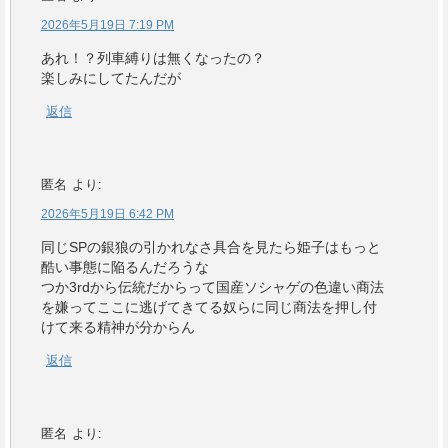
2026年5月19日 7:19 PM
あれ！？列車縛りは無くなったの？
楽しみにしてたんだが
返信
匿名
より:
2026年5月19日 6:42 PM
同じSPの銀狼の引かれなさ具合を見たら姫子はもっと
酷い事態に陥るんだろうな
つか3rdから伝統だからって国産ソシャゲの色違い商法
を嫌ってここに逃げてきてる奴らに同じ商法を押し付
けて来る精神が分からん
返信
匿名
より: