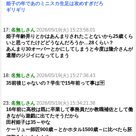
姫子の年であのミニスカ生足は攻めすぎだろ
ギリギリ
17:
名無しさん
2026/05/19(火) 15:23:58.01
姫子年齢弄りとかはあんまりされたことないから25歳くら
いと思ってたけどどうなんだろうか…28くらい？
あんまり30オーバーとかにしてしまうと今度は隆介さんが
還暦のジジイになってしまう
18:
名無しさん
2026/05/19(火) 15:27:38.43
35前後じゃないの？学生で15年前って事は🈂
23:
名無しさん
2026/05/19(火) 15:34:21.38
16年前に高校は既に卒業して事務員だか教職補佐として働
きながら遊戯に出てたそうだから
田村姫子は35～やな
ケーリュー師匠900歳～とかホタル1500歳～に比べたら胚