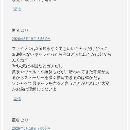
返信
匿名
より:
2026年5月19日 6:56 PM
ファイノンは3rd知らなくてもいいキャラだけど仮に
3rd擦らないキャラだったら今ほど人気出たかは分から
んくね？
3rd人気は本国だとガチだし
黄泉やヴェルトや羅刹もだが、培われてきた背景があ
るからストーリーを濃く描写できるのは確かだよ
ソシャゲで男キャラを売ると言うことがどれほど大変
かお前は理解してないよ
返信
匿名
より:
2026年5月19日 7:00 PM