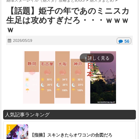
崩壊スターレイル（崩スタ）攻略まとめGS
>
崩スタまとめ
>
【話題】姫子の年であのミニスカ
生足は攻めすぎだろ・・・ｗｗｗ
ｗ
2026/05/19
56
詳しく見る
arrow_forward_ios
人気記事ランキング
M
u
t
【指摘】スキンきたらオワコンの合図だろ