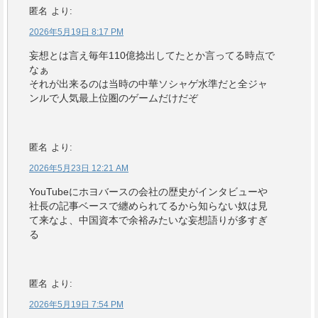
匿名
より:
2026年5月19日 8:17 PM
妄想とは言え毎年110億捻出してたとか言ってる時点で
なぁ
それが出来るのは当時の中華ソシャゲ水準だと全ジャ
ンルで人気最上位圏のゲームだけだぞ
匿名
より:
2026年5月23日 12:21 AM
YouTubeにホヨバースの会社の歴史がインタビューや
社長の記事ベースで纏められてるから知らない奴は見
て来なよ、中国資本で余裕みたいな妄想語りが多すぎ
る
匿名
より:
2026年5月19日 7:54 PM