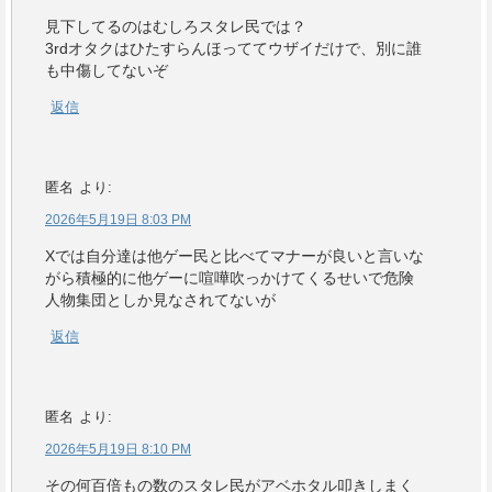
見下してるのはむしろスタレ民では？
3rdオタクはひたすらんほっててウザイだけで、別に誰
も中傷してないぞ
返信
匿名
より:
2026年5月19日 8:03 PM
Xでは自分達は他ゲー民と比べてマナーが良いと言いな
がら積極的に他ゲーに喧嘩吹っかけてくるせいで危険
人物集団としか見なされてないが
返信
匿名
より:
2026年5月19日 8:10 PM
その何百倍もの数のスタレ民がアベホタル叩きしまく