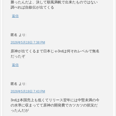
勝ったんだよ、決して順風満帆で出来たものではない
調べれば自叙伝が出てくる
返信
匿名
より:
2026年5月19日 7:38 PM
原神が出てくるまで日本じゃ3rdは何それレベルで無名
だったぞ
返信
匿名
より:
2026年5月19日 7:43 PM
3rdは本国売上も低くてリリース翌年には中堅未満の今
の水準に収まってて原神の開発費でカツカツの状況だ
ったんだが