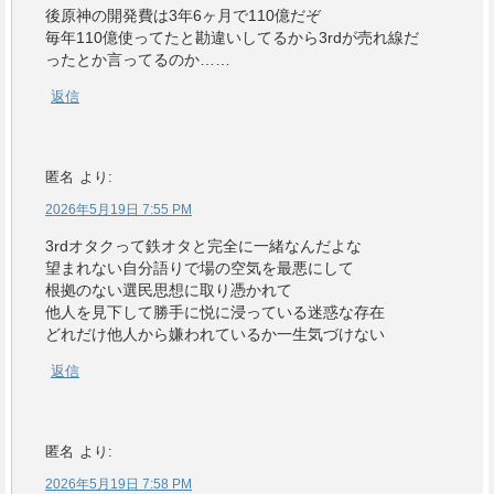
後原神の開発費は3年6ヶ月で110億だぞ
毎年110億使ってたと勘違いしてるから3rdが売れ線だ
ったとか言ってるのか……
返信
匿名
より:
2026年5月19日 7:55 PM
3rdオタクって鉄オタと完全に一緒なんだよな
望まれない自分語りで場の空気を最悪にして
根拠のない選民思想に取り憑かれて
他人を見下して勝手に悦に浸っている迷惑な存在
どれだけ他人から嫌われているか一生気づけない
返信
匿名
より:
2026年5月19日 7:58 PM