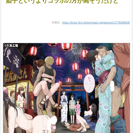
姫子というよりコラボの方が高そうだけど
引用元：
https://krsw.5ch.io/test/read.cgi/gamesm/1779166628/