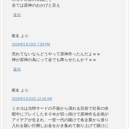
全ては原神のおかげと言え
返信
匿名
より:
2026年5月19日 7:09 PM
売れてないならどうやって原神作ったんだよｗｗ
神が原神の為にって金でも降らせたんか？ｗｗ
返信
匿名
より:
2026年5月23日 12:16 AM
ミホヨは当時サードの不振から潰れる目前で社長の休
暇中にプレイしたＢＯＷが切っ掛けで原神作る企画が
アイデアが生まれ、一世一代の賭けで各企業から借り
入れを願い行脚しお金をかき集めて創り上げて賭けに