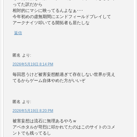
ってた訳だから
相対的にマシに映ってるんよなぁ･･･
今年初めの虚無期間にエンドフィールドプレイして
アークナイツ叩いてる開拓者も居たしな
返信
匿名
より:
2026年5月19日 8:14 PM
毎回思うけど被害妄想酷過ぎて存在しない世界が見え
てるからゲーム自体やめた方がいいぞ
匿名
より:
2026年5月19日 8:20 PM
被害妄想は流石に無理あるやろｗ
アベホタルが苛烈に叩かれてたのはこのサイトのコメ
ントでも残ってるし