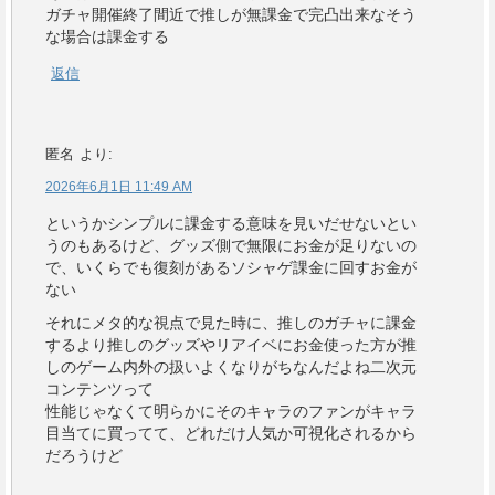
ガチャ開催終了間近で推しが無課金で完凸出来なそう
な場合は課金する
返信
匿名
より:
2026年6月1日 11:49 AM
というかシンプルに課金する意味を見いだせないとい
うのもあるけど、グッズ側で無限にお金が足りないの
で、いくらでも復刻があるソシャゲ課金に回すお金が
ない
それにメタ的な視点で見た時に、推しのガチャに課金
するより推しのグッズやリアイベにお金使った方が推
しのゲーム内外の扱いよくなりがちなんだよね二次元
コンテンツって
性能じゃなくて明らかにそのキャラのファンがキャラ
目当てに買ってて、どれだけ人気か可視化されるから
だろうけど