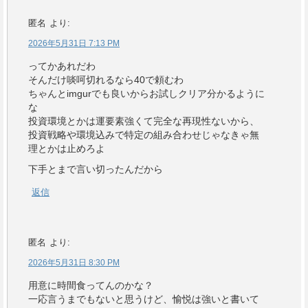
匿名
より:
2026年5月31日 7:13 PM
ってかあれだわ
そんだけ啖呵切れるなら40で頼むわ
ちゃんとimgurでも良いからお試しクリア分かるように
な
投資環境とかは運要素強くて完全な再現性ないから、
投資戦略や環境込みで特定の組み合わせじゃなきゃ無
理とかは止めろよ
下手とまで言い切ったんだから
返信
匿名
より:
2026年5月31日 8:30 PM
用意に時間食ってんのかな？
一応言うまでもないと思うけど、愉悦は強いと書いて