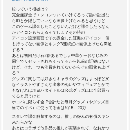
松っていう根拠は？
完全無課金でエンコンついていけてるって話の証拠な
らIDとか隠していいなら画像上げられると思うけど
このゲーム課金したことないんだけど課金したらなん
かアイコンもらえるんでしょ？その時の
アイコン設定画面でその課金した証拠のアイコン一個
も持ってない画像とキング3連続虹の画像上げたら満足
する？
あとは初回だけ石2倍あるでしょ中華ゲーおなじみの
周年でリセットされちゃってるから以前の証拠はない
けど、それ一つも消費されてないからその画像も上げ
る？
グッズに関しては好きなキャラのグッズはよっぽど変
なイラストやずさんな出来のぬいやフィギュアとかで
もなければホヨバタイトルは公式グッズほぼ全部買っ
てると思うけど
ホヨバに限らず全IP合計だと毎月グッズ（やグッズ目
当てのイベ）に使ってる金は約15～20万
スタレで課金解禁するのは、推しの好みの有償スキン
来たらかな
あとはコラボで他作品の推しが実装されて、なおかつ