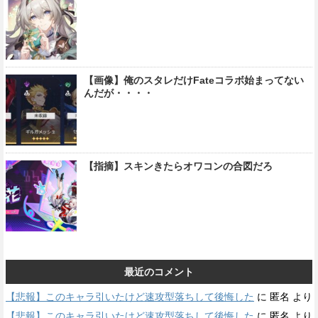
【画像】俺のスタレだけFateコラボ始まってない
んだが・・・・
【指摘】スキンきたらオワコンの合図だろ
最近のコメント
【悲報】このキャラ引いたけど速攻型落ちして後悔した
に
匿名
より
【悲報】このキャラ引いたけど速攻型落ちして後悔した
に
匿名
より