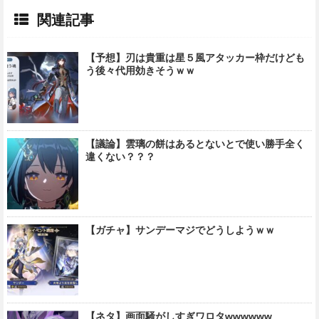
関連記事
【予想】刃は貴重は星５風アタッカー枠だけども
う後々代用効きそうｗｗ
【議論】雲璃の餅はあるとないとで使い勝手全く
違くない？？？
【ガチャ】サンデーマジでどうしようｗｗ
【ネタ】画面騒がしすぎワロタwwwwww