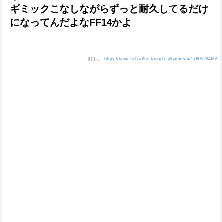
ギミックこなしながらずっと耐久してるだけ
になってんだよなFF14かよ
引用元：
https://krsw.5ch.io/test/read.cgi/gamesm/1780529466/