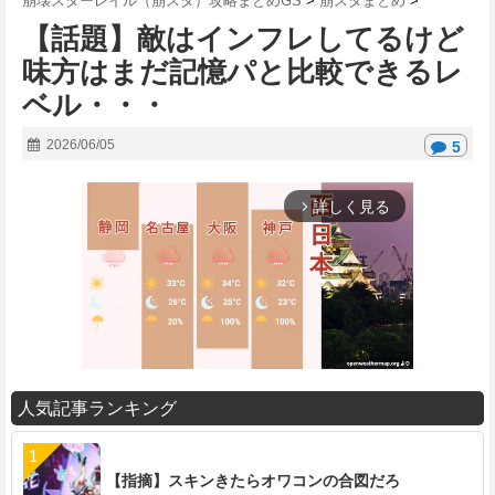
崩壊スターレイル（崩スタ）攻略まとめGS
>
崩スタまとめ
>
【話題】敵はインフレしてるけど
味方はまだ記憶パと比較できるレ
ベル・・・
2026/06/05
5
詳しく見る
arrow_forward_ios
人気記事ランキング
M
u
t
【指摘】スキンきたらオワコンの合図だろ