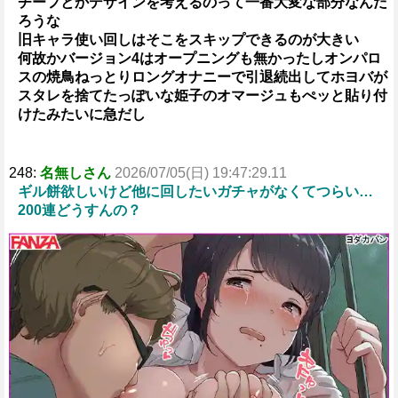
チーフとかデザインを考えるのって一番大変な部分なんだ
ろうな
旧キャラ使い回しはそこをスキップできるのが大きい
何故かバージョン4はオープニングも無かったしオンパロ
スの焼鳥ねっとりロングオナニーで引退続出してホヨバが
スタレを捨てたっぽいな姫子のオマージュもぺッと貼り付
けたみたいに急だし
248:
名無しさん
2026/07/05(日) 19:47:29.11
ギル餅欲しいけど他に回したいガチャがなくてつらい…
200連どうすんの？