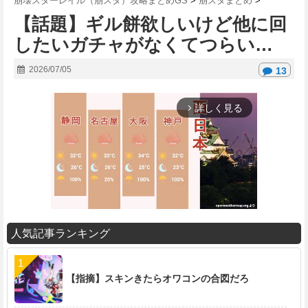
崩壊スターレイル（崩スタ）攻略まとめGS
>
崩スタまとめ
>
【話題】ギル餅欲しいけど他に回
したいガチャがなくてつらい…
2026/07/05
13
詳しく見る
arrow_forward_ios
人気記事ランキング
M
u
t
【指摘】スキンきたらオワコンの合図だろ
e