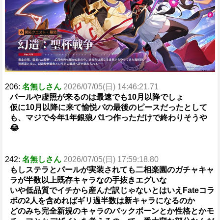
206:
名無しさん
2026/07/05(日) 14:46:21.71
パールや虚照が来るのは最速でも10月以降でしょ
仮に10月以降に来て愉悦パの最後のピースだったとして
も、マジで今年1年銀狼パ1つ作っただけで終わりそうや
😂
242:
名無しさん
2026/07/05(日) 17:59:18.80
もしステラとパールが実装されても二相楽園のガチャキャ
ラが半数以上既存キャラなの手抜きエグいな
いや低品質でイチから産んだ訳じゃないとはいえFateコラ
ボの2人を含めればギリ過半数は新キャラになるのか
どのみち完全新規のキャラのバックボーンとか性格とかモ