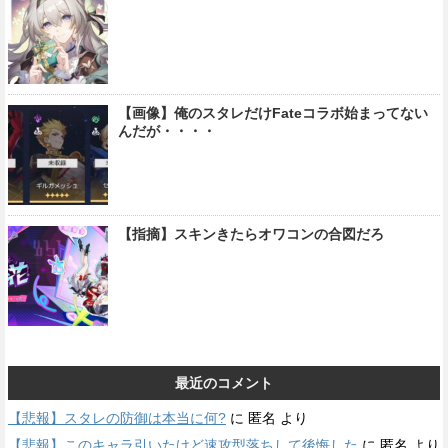
【画像】俺のスタレだけFateコラボ始まってない
んだが・・・・
【指摘】スキンきたらオワコンの合図だろ
最近のコメント
【悲報】スタレの防御は本当に何?
に
匿名
より
【悲報】このキャラ引いたけど速攻型落ちして後悔した
に
匿名
より