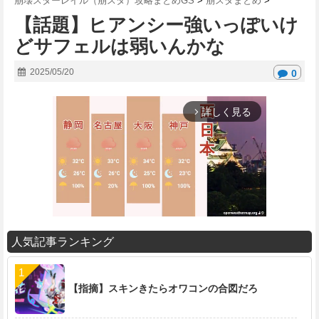
崩壊スターレイル（崩スタ）攻略まとめGS
>
崩スタまとめ
>
【話題】ヒアンシー強いっぽいけ
どサフェルは弱いんかな
2025/05/20
0
詳しく見る
arrow_forward_ios
人気記事ランキング
M
u
t
【指摘】スキンきたらオワコンの合図だろ
e