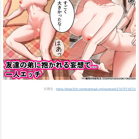
引用元：
https://krsw.5ch.net/test/read.cgi/gamesm/1747571671/