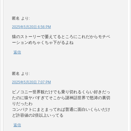
匿名
より:
2025年5月20日 6:56 PM
猿のストーリーで萎えてるところにこれだからモチベ
ーションめちゃくちゃ下がるよね
返信
匿名
より:
2025年5月20日 7:07 PM
ピノコニー世界観だけでも乗り切れるくらい好きだっ
たのに猿ヤバすぎてそこから謎神話世界で怒涛の裏切
りだったわ
コンパクトにまとまってれば普通に面白いくらいだけ
ど許容値の2倍以上いってる
返信