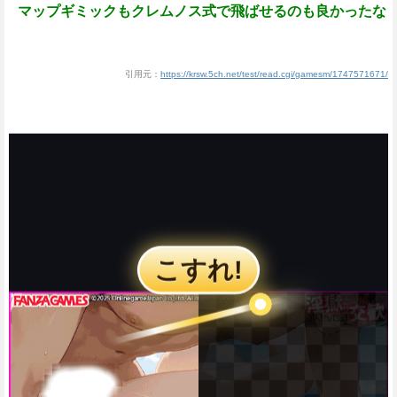
マップギミックもクレムノス式で飛ばせるのも良かったな
引用元：
https://krsw.5ch.net/test/read.cgi/gamesm/1747571671/