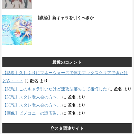
【議論】新キャラを引くべきか
最近のコメント
【話題】久しぶりにマネーウォーズで体力マックスクリアできたけ
どさ・・・
に
匿名
より
【悲報】このキャラ引いたけど速攻型落ちして後悔した
に
匿名
より
【悲報】スタレ老人会の方へ…
に
匿名
より
【悲報】スタレ老人会の方へ…
に
匿名
より
【画像】ピノコニーの謎広告…
に
匿名
より
崩スタ関連サイト