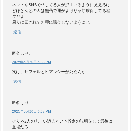
ネットやSNSで凸してる人が沢山いるように見えるけ
どほとんどの人は無凸で運がよけりゃ餅確保してる程
度だよ
周りに毒されて無理に課金しないようにね
返信
匿名
より:
2025年5月20日 6:33 PM
次は、サフェルとヒアンシーが死ぬんか
返信
匿名
より:
2025年5月20日 6:37 PM
そりゃ2人の悲しい過去という設定の説明をして最後は
退場だろ