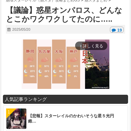
崩壊スターレイル（崩スタ）攻略まとめGS
>
崩スタまとめ
>
【議論】惑星オンパロス、どんな
とこかワクワクしてたのに…..
2025/05/20
19
詳しく見る
arrow_forward_ios
人気記事ランキング
M
u
【悲報】スターレイルのかわいそうな星５光円
t
錐…
e