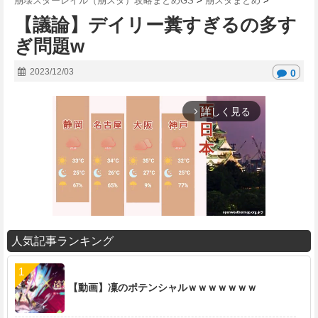
崩壊スターレイル（崩スタ）攻略まとめGS
>
崩スタまとめ
>
【議論】デイリー糞すぎるの多す
ぎ問題w
2023/12/03
0
詳しく見る
arrow_forward_ios
人気記事ランキング
M
u
t
【動画】凜のポテンシャルｗｗｗｗｗｗｗ
e