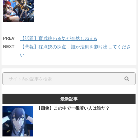
PREV
【話題】育成終わる気が全然しねえw
NEXT
【悲報】採点銃の採点…誰か法則を割り出してくださ
い
最新記事
【画像】この中で一番若い人は誰だ？